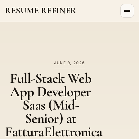
RESUME REFINER
About Us
News
Jobs
JUNE 9, 2026
Full-Stack Web
App Developer
Saas (Mid-
Senior) at
FatturaElettronica