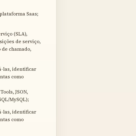
plataforma Saas;
rviço (SLA),
sições de serviço,
o de chamado,
as, identificar
mentas como
Tools, JSON,
eSQL/MySQL);
as, identificar
mentas como