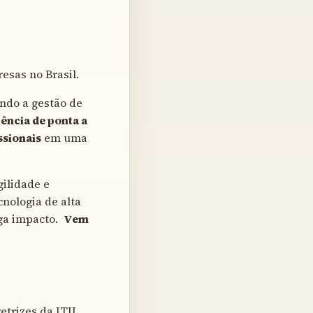
esas no Brasil.
ando a gestão de
iência de ponta a
ssionais
em uma
ilidade e
cnologia de alta
ega impacto.
Vem
etrizes da ITIL,