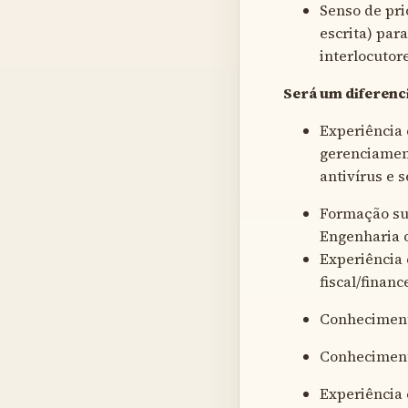
Senso de pri
escrita) par
interlocutore
Será um diferenci
Experiência 
gerenciamen
antivírus e 
Formação su
Engenharia o
Experiência 
fiscal/financ
Conhecimen
Conheciment
Experiência 