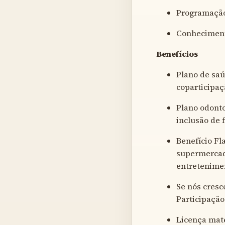
Programação
Conheciment
Benefícios
Plano de sa
coparticipaç
Plano odonto
inclusão de f
Benefício Fl
supermercado
entretenime
Se nós cres
Participaçã
Licença mate