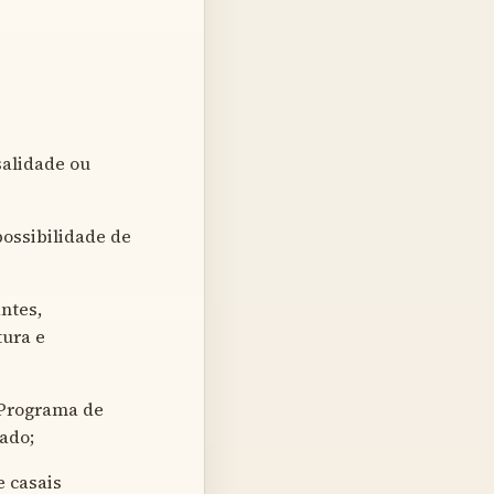
alidade ou
possibilidade de
ntes,
tura e
 Programa de
ado;
e casais