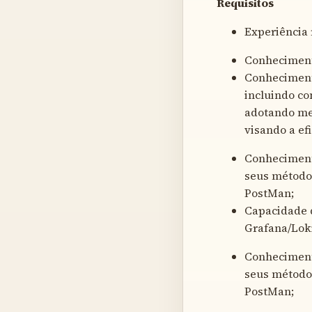
Requisitos
Experiência 
Conheciment
Conhecimento
incluindo co
adotando mel
visando a ef
Conheciment
seus métodos
PostMan;
Capacidade d
Grafana/Lok
Conheciment
seus métodos
PostMan;