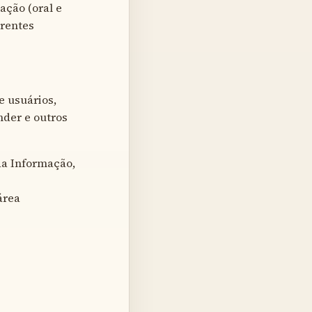
ação (oral e
erentes
e usuários,
der e outros
da Informação,
área