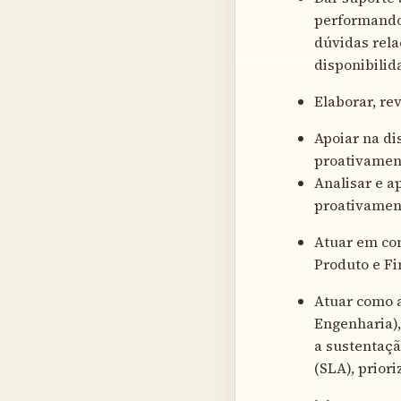
performando 
dúvidas rela
disponibilid
Elaborar, re
Apoiar na di
proativament
Analisar e a
proativament
Atuar em con
Produto e Fi
Atuar como a
Engenharia),
a sustentaçã
(SLA), prior