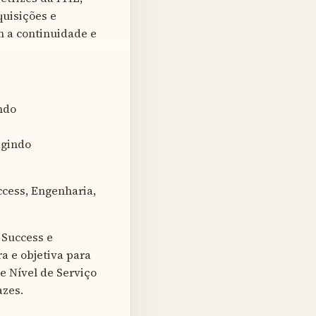
quisições e
m a continuidade e
ndo
agindo
cess, Engenharia,
 Success e
a e objetiva para
e Nível de Serviço
azes.