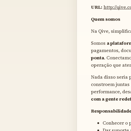
URL:
http://qive.
Quem somos
Na Qive, simplifi
Somos
a platafor
pagamentos, doc
ponta
. Conectam
operação que ate
Nada disso seria
constroem juntas 
performance, desa
com a gente redef
Responsabilidades
Conhecer o p
Dar suporte 