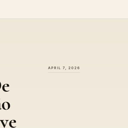
APRIL 7, 2026
De
ão
ive