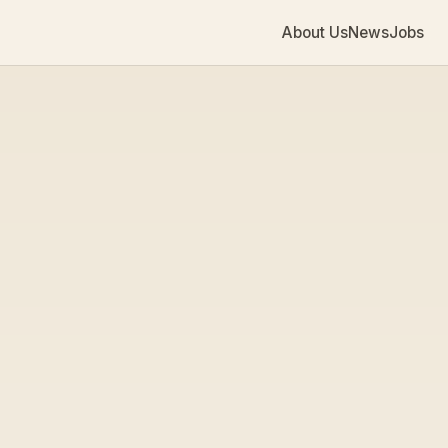
About Us
News
Jobs