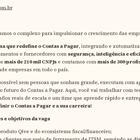
com.br
camos o complexo para impulsionar o crescimento das empr
ma que redefine o Contas a Pagar
, integrando e automatiz
umentos e fornecedores com
segurança, inteligência e efic
os
mais de 210 mil CNPJs
e contamos com
mais de 300 profi
nde empresas em todo o país.
 possível sem pessoas que sonham grande, executam com ag
o futuro do Contas a Pagar. Aqui, você vai trabalhar com te
fios reais de escala e um time que aprende rápido e entr
inir o Contas a Pagar e a sua carreira!
 e objetivos da vaga
roduto Qive e do ecossistema fiscal/financeiro;
a clientes por meio de ferramenta de ITSM, seguindo as dir