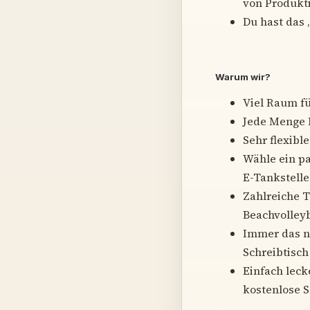
von Produkt
Du hast das 
Warum wir?
Viel Raum f
Jede Menge M
Sehr flexibl
Wähle ein p
E-Tankstelle
Zahlreiche 
Beachvolley
Immer das n
Schreibtisch
Einfach leck
kostenlose S