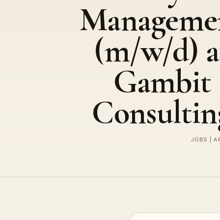
Manageme
(m/w/d) a
Gambit
Consultin
JOBS | A