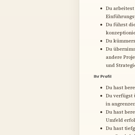
Du arbeitest
Einführungs
Du führst d
konzeptionie
Du kümmerst
Du übernimm
andere Proje
und Strateg
Ihr Profil
Du hast ber
Du verfügst 
in angrenzen
Du hast bere
Umfeld erfol
Du hast tief