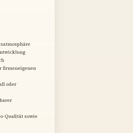
itsatmosphäre
entwicklung
ch
r firmeneigenen
ll oder
barer
io-Qualität sowie