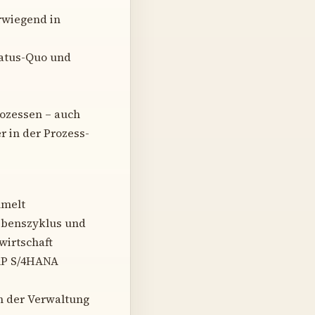
rwiegend in
tatus-Quo und
ozessen – auch
r in der Prozess-
mmelt
lebenszyklus und
wirtschaft
SAP S/4HANA
n der Verwaltung