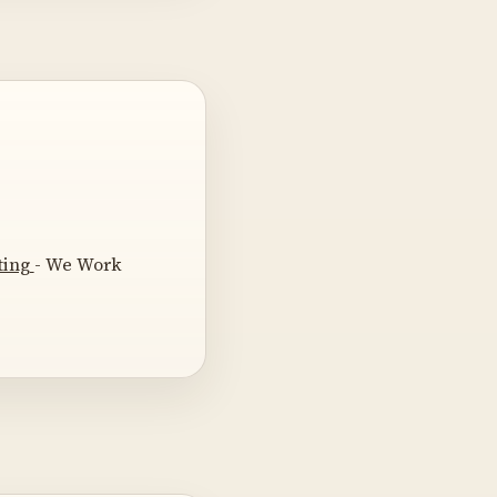
ting
- We Work