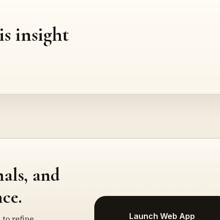
is insight
nals, and
ce.
Launch Web App
 to refine