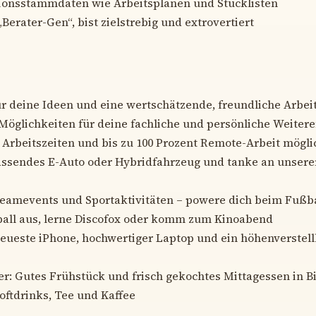
ionsstammdaten wie Arbeitsplänen und Stücklisten
„Berater-Gen“, bist zielstrebig und extrovertiert
ür deine Ideen und eine wertschätzende, freundliche Arbe
öglichkeiten für deine fachliche und persönliche Weiter
e Arbeitszeiten und bis zu 100 Prozent Remote-Arbeit mögli
assendes E-Auto oder Hybridfahrzeug und tanke an unsere
Teamevents und Sportaktivitäten – powere dich beim Fußba
ball aus, lerne Discofox oder komm zum Kinoabend
eueste iPhone, hochwertiger Laptop und ein höhenverstell
er: Gutes Frühstück und frisch gekochtes Mittagessen in B
oftdrinks, Tee und Kaffee