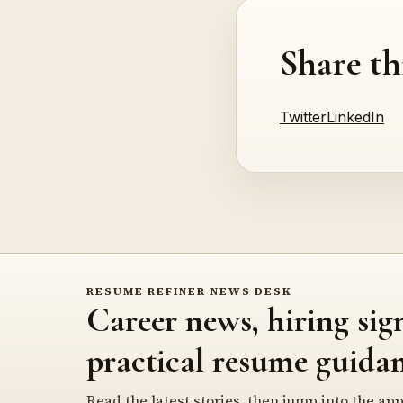
Share th
Twitter
LinkedIn
RESUME REFINER NEWS DESK
Career news, hiring sig
practical resume guidan
Read the latest stories, then jump into the app