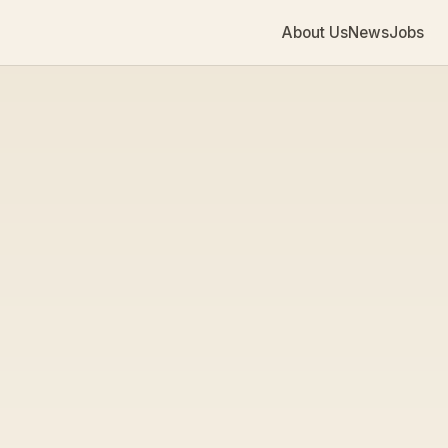
About Us
News
Jobs