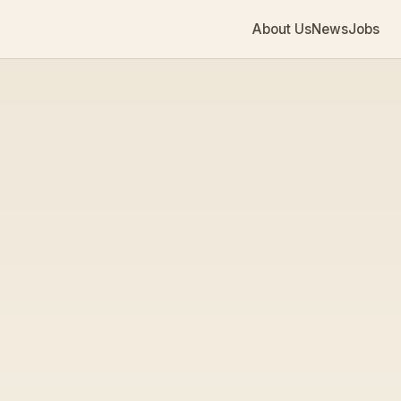
About Us
News
Jobs