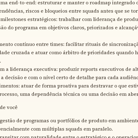
ama end-to-end: estruturar e manter o roadmap integrado 
endências, riscos e bloqueios entre squads antes que se t
r milestones estratégicos: trabalhar com liderança de produ
isão do programa em objetivos claros, priorizados e alcançá
ento contínuo entre times: facilitar rituais de sincronizaç
dade cruzada e atuar como árbitro de prioridades quando h
.
om a liderança executiva: produzir reports executivos de a
 a decisão e com o nível certo de detalhe para cada audiênc
entos: atuar de forma proativa para destravar o que esti
processo, uma dependência técnica ou uma decisão em aber
de você
gestão de programas ou portfólios de produto em ambiente
rencialmente com múltiplas squads em paralelo.
ransitar com naturalidade entre o estratégico e o operaci