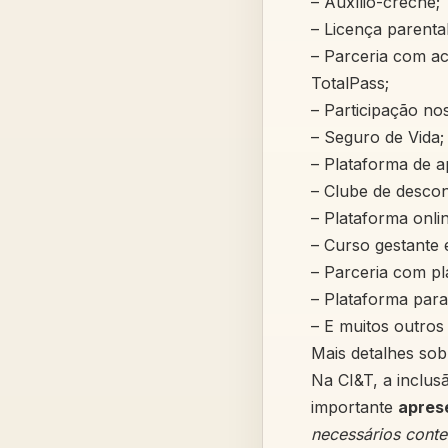
– Auxílio-creche;
– Licença parental
– Parceria com ac
TotalPass;
– Participação no
– Seguro de Vida;
– Plataforma de a
– Clube de descon
– Plataforma onli
– Curso gestante 
– Parceria com pl
– Plataforma para
– E muitos outros
Mais detalhes sob
Na CI&T, a inclus
importante
aprese
necessários cont