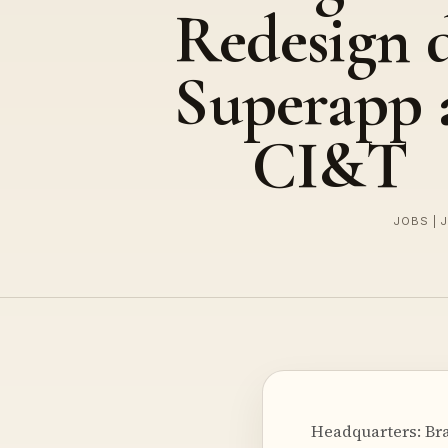
Redesign 
Superapp 
CI&T
JOBS | 
Headquarters: Bra