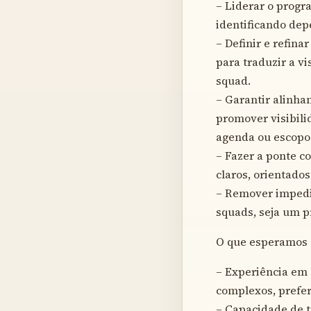
– Liderar o progr
identificando dep
– Definir e refina
para traduzir a v
squad.
– Garantir alinham
promover visibili
agenda ou escopo
– Fazer a ponte c
claros, orientados
– Remover impedim
squads, seja um 
O que esperamos 
– Experiência em 
complexos, prefe
– Capacidade de t