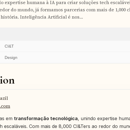
do expertise humana à IA para criar soluções tech escaláv
redor do mundo, já formamos parcerias com mais de 1,000 c
história. Inteligência Artificial é nos…
CI&T
Design
ion
azil
t.com
tas em
transformação tecnológica
, unindo expertise hum
ch escaláveis. Com mais de 8,000 CI&Ters ao redor do mu