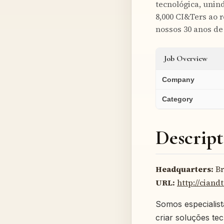
tecnológica, unin
8,000 CI&Ters ao 
nossos 30 anos de 
Job Overview
Company
Category
Descript
Headquarters:
Br
URL:
http://ciand
Somos especialis
criar soluções te