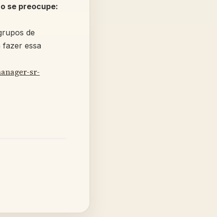
ão se preocupe:
grupos de
 fazer essa
manager-sr-