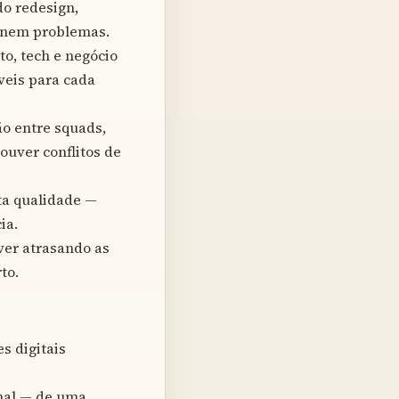
do redesign,
ornem problemas.
to, tech e negócio
veis para cada
ão entre squads,
ouver conflitos de
lta qualidade —
ia.
ver atrasando as
to.
s digitais
onal — de uma