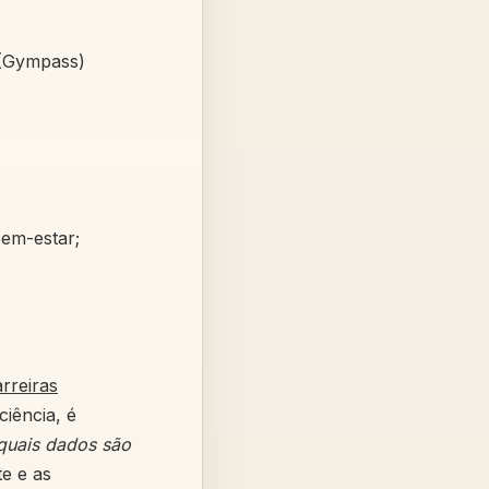
 (Gympass)
bem-estar;
arreiras
iência, é
quais dados são
e e as