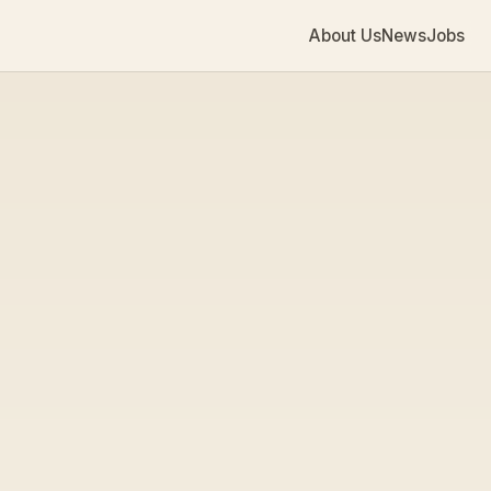
About Us
News
Jobs