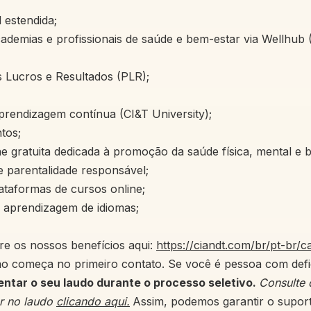
 estendida;
ademias e profissionais de saúde e bem-estar via Wellhub
s Lucros e Resultados (PLR);
prendizagem contínua (CI&T University);
tos;
ne gratuita dedicada à promoção da saúde física, mental e 
e parentalidade responsável;
ataformas de cursos online;
 aprendizagem de idiomas;
re os nossos benefícios aqui:
https://ciandt.com/br/pt-br/c
ão começa no primeiro contato. Se você é pessoa com defic
ntar o seu laudo durante o processo seletivo.
Consulte 
er no laudo
clicando aqui.
Assim, podemos garantir o suport