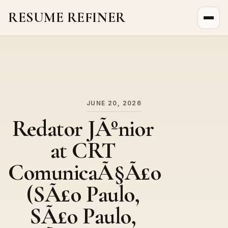
RESUME REFINER
About Us
News
Jobs
JUNE 20, 2026
Redator JÃºnior
at CRT
ComunicaÃ§Ã£o
(SÃ£o Paulo,
SÃ£o Paulo,