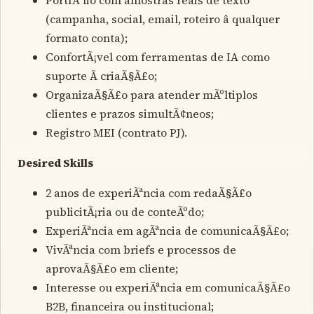
(campanha, social, email, roteiro â qualquer
formato conta);
ConfortÃ¡vel com ferramentas de IA como
suporte Ã criaÃ§Ã£o;
OrganizaÃ§Ã£o para atender mÃºltiplos
clientes e prazos simultÃ¢neos;
Registro MEI (contrato PJ).
Desired Skills
2 anos de experiÃªncia com redaÃ§Ã£o
publicitÃ¡ria ou de conteÃºdo;
ExperiÃªncia em agÃªncia de comunicaÃ§Ã£o;
VivÃªncia com briefs e processos de
aprovaÃ§Ã£o em cliente;
Interesse ou experiÃªncia em comunicaÃ§Ã£o
B2B, financeira ou institucional;