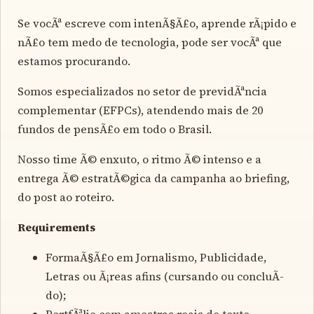
Se vocÃª escreve com intenÃ§Ã£o, aprende rÃ¡pido e
nÃ£o tem medo de tecnologia, pode ser vocÃª que
estamos procurando.
Somos especializados no setor de previdÃªncia
complementar (EFPCs), atendendo mais de 20
fundos de pensÃ£o em todo o Brasil.
Nosso time Ã© enxuto, o ritmo Ã© intenso e a
entrega Ã© estratÃ©gica da campanha ao briefing,
do post ao roteiro.
Requirements
FormaÃ§Ã£o em Jornalismo, Publicidade,
Letras ou Ã¡reas afins (cursando ou concluÃ­
do);
PortfÃ³lio com amostras reais de texto