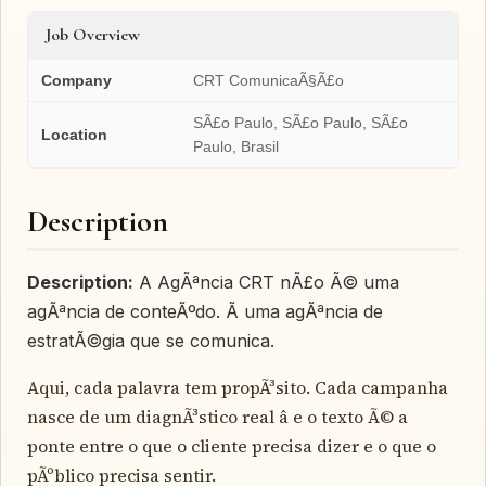
Job Overview
Company
CRT ComunicaÃ§Ã£o
SÃ£o Paulo, SÃ£o Paulo, SÃ£o
Location
Paulo, Brasil
Description
Description:
A AgÃªncia CRT nÃ£o Ã© uma
agÃªncia de conteÃºdo. Ã uma agÃªncia de
estratÃ©gia que se comunica.
Aqui, cada palavra tem propÃ³sito. Cada campanha
nasce de um diagnÃ³stico real â e o texto Ã© a
ponte entre o que o cliente precisa dizer e o que o
pÃºblico precisa sentir.