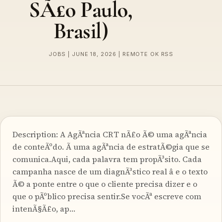
SÃ£o Paulo,
Brasil)
JOBS | JUNE 18, 2026 | REMOTE OK RSS
Description: A AgÃªncia CRT nÃ£o Ã© uma agÃªncia
de conteÃºdo. Ã uma agÃªncia de estratÃ©gia que se
comunica.Aqui, cada palavra tem propÃ³sito. Cada
campanha nasce de um diagnÃ³stico real â e o texto
Ã© a ponte entre o que o cliente precisa dizer e o
que o pÃºblico precisa sentir.Se vocÃª escreve com
intenÃ§Ã£o, ap…