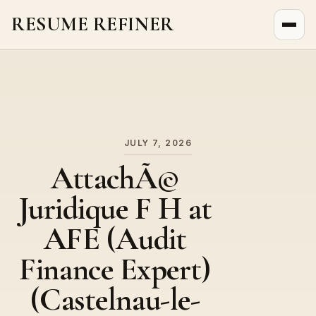
RESUME REFINER
About Us
News
Jobs
JULY 7, 2026
AttachÃ©
Juridique F H at
AFE (Audit
Finance Expert)
(Castelnau-le-