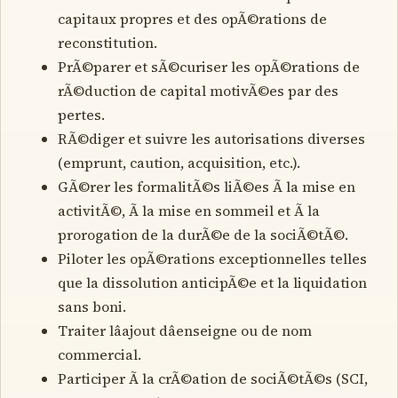
capitaux propres et des opÃ©rations de
reconstitution.
PrÃ©parer et sÃ©curiser les opÃ©rations de
rÃ©duction de capital motivÃ©es par des
pertes.
RÃ©diger et suivre les autorisations diverses
(emprunt, caution, acquisition, etc.).
GÃ©rer les formalitÃ©s liÃ©es Ã la mise en
activitÃ©, Ã la mise en sommeil et Ã la
prorogation de la durÃ©e de la sociÃ©tÃ©.
Piloter les opÃ©rations exceptionnelles telles
que la dissolution anticipÃ©e et la liquidation
sans boni.
Traiter lâajout dâenseigne ou de nom
commercial.
Participer Ã la crÃ©ation de sociÃ©tÃ©s (SCI,