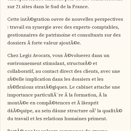
sur 21 sites dans le Sud de la France.
Cette intÃ©gration ouvre de nouvelles perspectives
: travail en synergie avec des experts-comptables,
gestionnaires de patrimoine et consultants sur des
dossiers Ã forte valeur ajoutÃ©e.
Chez Legiz Avocats, vous Ã©voluerez dans un
environnement stimulant, structurÃ© et
collaboratif, au contact direct des clients, avec une
rÃ©elle implication dans les dossiers et les
rÃ©flexions stratÃ©giques. Le cabinet attache une
importance particuliÃ¨re Ã la formation, Ã la
montÃ©e en compÃ©tences et Ã lâesprit
dâÃ©quipe, au sein dâune structure oÃ¹ la qualitÃ©
du travail et les relations humaines priment.
PortÃ© par les valeurs communes du groupe