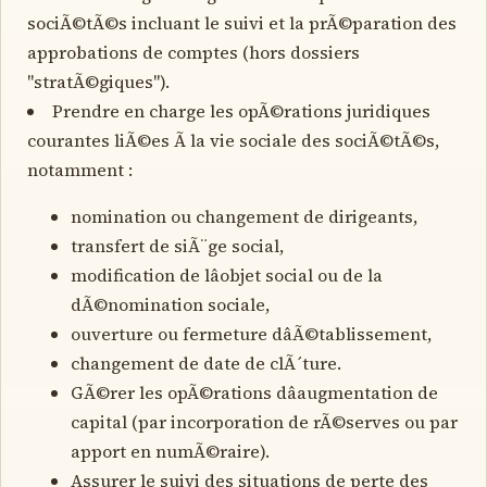
sociÃ©tÃ©s incluant le suivi et la prÃ©paration des
approbations de comptes (hors dossiers
"stratÃ©giques").
Prendre en charge les opÃ©rations juridiques
courantes liÃ©es Ã la vie sociale des sociÃ©tÃ©s,
notamment :
nomination ou changement de dirigeants,
transfert de siÃ¨ge social,
modification de lâobjet social ou de la
dÃ©nomination sociale,
ouverture ou fermeture dâÃ©tablissement,
changement de date de clÃ´ture.
GÃ©rer les opÃ©rations dâaugmentation de
capital (par incorporation de rÃ©serves ou par
apport en numÃ©raire).
Assurer le suivi des situations de perte des