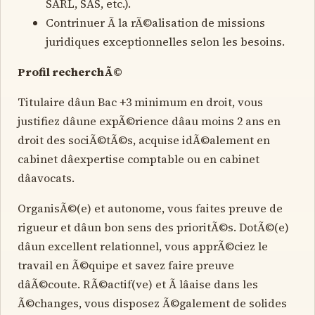
SARL, SAS, etc.).
Contrinuer Ã la rÃ©alisation de missions
juridiques exceptionnelles selon les besoins.
Profil recherchÃ©
Titulaire dâun Bac +3 minimum en droit, vous
justifiez dâune expÃ©rience dâau moins 2 ans en
droit des sociÃ©tÃ©s, acquise idÃ©alement en
cabinet dâexpertise comptable ou en cabinet
dâavocats.
OrganisÃ©(e) et autonome, vous faites preuve de
rigueur et dâun bon sens des prioritÃ©s. DotÃ©(e)
dâun excellent relationnel, vous apprÃ©ciez le
travail en Ã©quipe et savez faire preuve
dâÃ©coute. RÃ©actif(ve) et Ã lâaise dans les
Ã©changes, vous disposez Ã©galement de solides